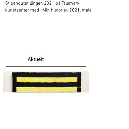
Telemark kunstsenter
Jorunn Steffensen deltar på
Stipendutstillingen 2021 på Telemark
kunstsenter med «Min historie» 2021, maleri,
olje og akryl på gammelt...
Aktuelt