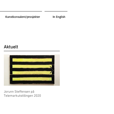
Kunstkonsulent/prosjekter
In English
Aktuelt
Jorunn Steffensen på
Jorunn Steffensen deltar med «Et
Telemarkutstillingen 2020
landskap» på Stipendutstillingen 2020
TKS Telemark Kunstsenter