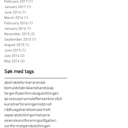
February 2017
(1)
1 post
January 2017
(1)
1 post
June 2016
(1)
1 post
March 2016
(1)
1 post
February 2016
(1)
1 post
January 2016
(1)
1 post
November 2015
(2)
2 posts
September 2015
(1)
1 post
August 2015
(1)
1 post
June 2015
(1)
1 post
July 2014
(2)
2 posts
May 2014
(2)
2 posts
Søk med tags
abstrakteformer
arendal
bomuldsfabrikken
etlandskap
fargeriflaten
finnskogutstillingen
iprosess
jorunnsteffensen
klorofyll
kunstnerforeningen
lodz
noII
rådhusgalleriet
selvportrett
separatutstilling
sirkelserie
skienskunstforening
softgalleri
sortform
stipendutstillingen